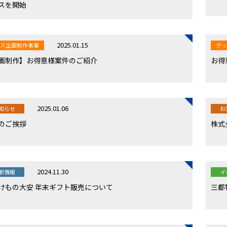
スを開始
2025.01.15
ズ企画制作事業
グ
画制作】お得意様案件のご紹介
お得
2025.01.06
知らせ
お
のご挨拶
株式
2024.11.30
新情報
イ
けもの大安 年末ギフト販売について
三都