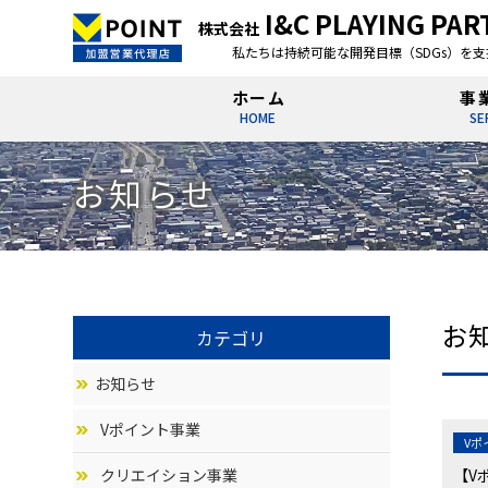
I&C PLAYING PA
株式会社
私たちは持続可能な開発目標（SDGs）を
ホーム
事
HOME
SE
お知らせ
お
カテゴリ
お知らせ
Vポイント事業
Vポ
クリエイション事業
【V