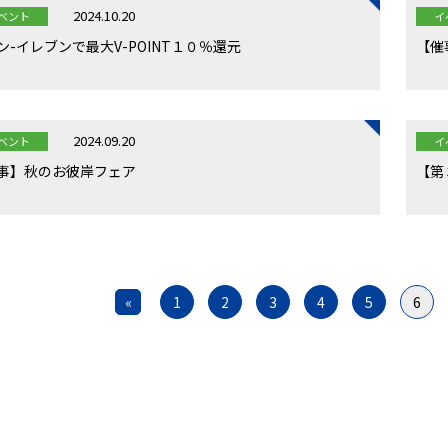
2024.10.20
ベント
イ
ン-イレブンで最大V-POINT１０％還元
【催
2024.09.20
ベント
イ
事】秋のお彼岸フェア
【第
«
1
2
3
4
5
6