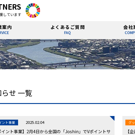
RTNERS
支援しています
業案内
よくあるご質問
会社
RVICE
FAQ
COMP
知らせ 一覧
2025.02.04
イント事業
グ
ポイント事業】2月4日から全国の「Joshin」でVポイントサ
【企