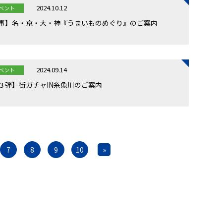
2024.10.12
ベント
事】名・京・大・神『うまいものめぐり』のご案内
2024.09.14
ベント
３弾】街ガチャIN糸魚川のご案内
7
8
9
10
»