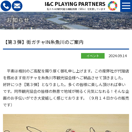
I&C PLAYING PARTNERS
私たちは持続可能な開発目標（SDGs）を支援しています
お知らせ
INFORMATION
【第３弾】街ガチャIN糸魚川のご案内
2024.09.14
イベント
平素は格別のご高配を賜り厚く御礼申し上げます。この度弊社が代理店
を務めます街ガチャを糸魚川市観光協会様へご納品させて頂きました。
好評につき【第３弾】となりました。多くの皆様に楽しん頂ければ幸い
です。同市観光協会の皆様の熱意で地域が明るく元気になれる！そんな企
画のお手伝いができ大変嬉しく感じております。（９月１４日からの販売
です）